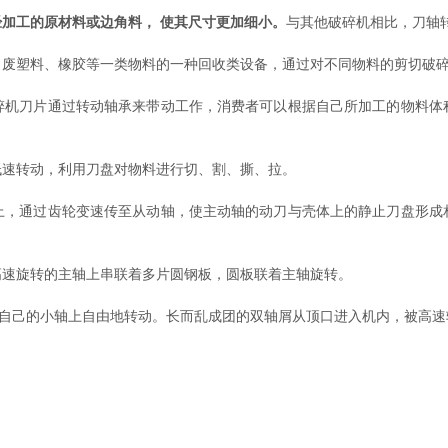
加工的原材料或边角料， 使其尺寸更加细小。
与其他破碎机相比，刀轴
塑料、橡胶等一类物料的一种回收类设备，通过对不同物料的剪切破碎
刀片通过转动轴承来带动工作，消费者可以根据自己所加工的物料体
速转动，利用刀盘对物料进行切、割、撕、拉。
通过齿轮变速传至从动轴，使主动轴的动刀与壳体上的静止刀盘形成
速旋转的主轴上串联着多片圆钢板，圆板联着主轴旋转。
自己的小轴上自由地转动。长而乱成团的双轴屑从顶口进入机内，被高速