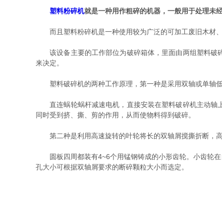
塑料粉碎机
就是一种用作粗碎的机器，一般用于处理未经
而且塑料粉碎机是一种使用较为广泛的可加工废旧木材、废
该设备主要的工作部位为破碎箱体，里面由两组塑料破碎机
来决定。
塑料破碎机的两种工作原理，第一种是采用双轴或单轴低
直连蜗轮蜗杆减速电机，直接安装在塑料破碎机主动轴上，
同时受到挤、撕、剪的作用，从而使物料得到破碎。
第二种是利用高速旋转的叶轮将长的双轴屑搅撕折断，高
圆板四周都装有4~6个用锰钢铸成的小形齿轮。小齿轮在
孔大小可根据双轴屑要求的断碎颗粒大小而选定。