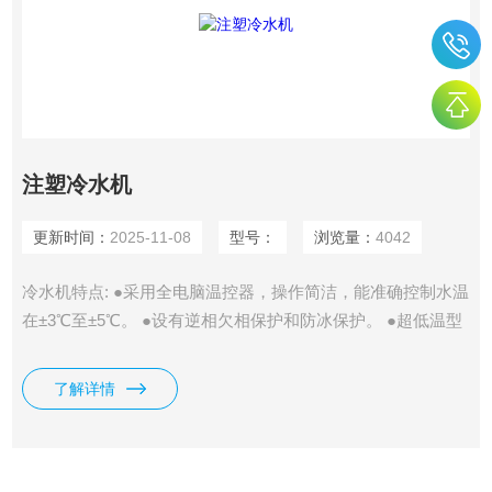
注塑冷水机
更新时间：
2025-11-08
型号：
浏览量：
4042
冷水机特点: ●采用全电脑温控器，操作简洁，能准确控制水温
在±3℃至±5℃。 ●设有逆相欠相保护和防冰保护。 ●超低温型
冷水机温度可达-15℃以下。 ●冷凝器及蒸发器*设计，换热效
果好。 ●内置304不锈钢保温水箱，经久耐用，清洗方便。 ●
了解详情
具有电流过载保护、高低压制及电子时间延迟等完备的安全保
护装置、异常指示系统。