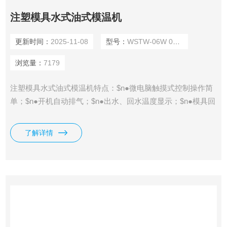
注塑模具水式油式模温机
更新时间：
2025-11-08
型号：
WSTW-06W 09W
浏览量：
7179
注塑模具水式油式模温机特点：$n●微电脑触摸式控制操作简
单；$n●开机自动排气；$n●出水、回水温度显示；$n●模具回
水功能（选购）；$n●不锈钢管路，减少管阴及锈垢；$n●故
障显示，维修不用专业人员。
了解详情