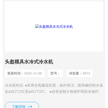
头盔模具水冷式冷水机
更新时间：
2025-11-08
型号：
浏览量：
4873
冷水机特点: ●采用全电脑温控器，操作简洁，能准确控制水温
在&#177;3℃至&#177;5℃。 ●设有逆相欠相保护和防冰保护。
●超低温型冷水机温度可达-15℃以下。 ●冷凝器及蒸发器*设
计，换热效果更好。 ●内置304不锈钢保温水箱，经久耐用，
了解详情