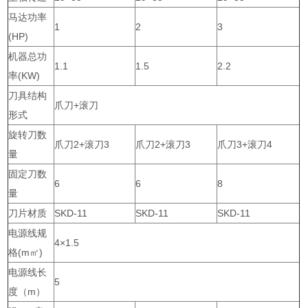
马达功率
1
2
3
(HP)
机器总功
1.1
1.5
2.2
率(KW)
刀具结构
爪刀+滚刀
形式
旋转刀数
爪刀2+滚刀3
爪刀2+滚刀3
爪刀3+滚刀4
量
固定刀数
6
6
8
量
刀片材质
SKD-11
SKD-11
SKD-11
电源线规
4×1.5
格(m㎡)
电源线长
5
度（m）