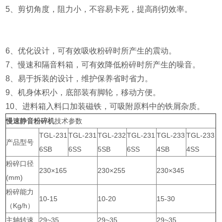
5、剪切角度，阻力小，不容易卡死，提高削切效率。
6、优化设计，可有效吸收粉碎时所产生的震动。
7、慢速和隔音料箱，可有效降低粉碎时所产生的噪音。
8、易于拆装的设计，维护保养省时省力。
9、机身体积小，底部装有脚轮，移动方便。
10、进料箱入料口加装磁铁，可吸附原料中的铁屑杂质。
慢速静音粉碎机
技术参数
TGL-231
TGL-231
TGL-232
TGL-231
TGL-233
TGL-233
产品型号
6SB
6SS
5SB
6SS
4SB
4SS
粉碎口径
230×165
230×255
230×345
(mm)
粉碎能力
10-15
10-20
15-30
（Kg/h）
主轴转速
29~35
29~35
29~35