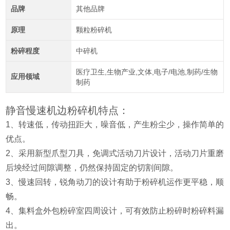
品牌
其他品牌
原理
颗粒粉碎机
粉碎程度
中碎机
医疗卫生,生物产业,文体,电子/电池,制药/生物
应用领域
制药
静音慢速机边粉碎机特点：
1、转速低，传动扭距大，噪音低，产生粉尘少，操作简单的
优点。
2、采用新型爪型刀具，免调式活动刀片设计，活动刀片重磨
后坱经过间隙调整，仍然保持固定的切割间隙。
3、慢速回转，锐角动刀的设计有助于粉碎机运作更平稳，顺
畅。
4、集料盒外包粉碎室四周设计，可有效防止粉碎时粉碎料漏
出。