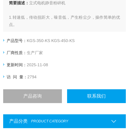
简要描述：
立式电机静音粉碎机
1.转速低，传动扭距大，噪音低，产生粉尘少，操作简单的优
点。
2、采用新型爪型刀具，免调式活动刀片设计，活动刀片重磨
后坱经过间隙调整，仍然保持固定的切割间隙。
产品型号：
KGS-350-KS KGS-450-KS
3、慢速回转，锐角动刀的设计有助于粉碎机运作更平稳，顺
厂商性质：
生产厂家
畅
4、集料盒外包粉碎室四周设计，可有效防止粉碎时粉碎料漏
更新时间：
2025-11-08
出
5、剪切角度，阻力小，不容易卡死，提高削切效率
访 问 量：
2794
6、优化设计，可有效吸收粉碎时所产生的震动
产品咨询
联系我们
产品分类
PRODUCT CATEGORY