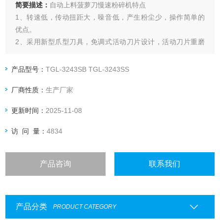
简要描述：
自动上料菠萝刀慢速粉碎机特点
1、转速低，传动扭距大，噪音低，产生粉尘少，操作简单的
优点。
2、采用新型爪型刀具，免调式活动刀片设计，活动刀片重磨
后坱经过间隙调整，仍然保持固定的切割间隙。
3、慢速回转，锐角动刀的设计有助于粉碎机运作更平稳，顺
产品型号：
TGL-3243SB TGL-3243SS
畅。
厂商性质：
生产厂家
4、集料盒外包粉碎室四周设计，可有效防止粉碎时粉碎料漏
出。
更新时间：
2025-11-08
5、剪切角度，阻力小，不容易卡死，提高削切效率。
访 问 量：
4834
产品咨询
联系我们
产品分类
PRODUCT CATEGORY