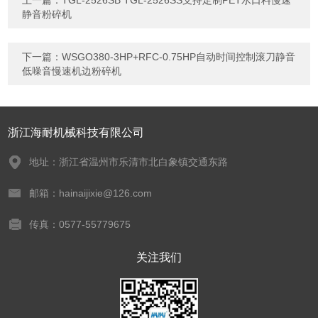
上一篇：
TGL-2526SB TGL-2526SS支持定制PET水口料慢速
静音粉碎机
下一篇：
WSGO380-3HP+RFC-0.75HP自动时间控制滚刀静音
低噪音慢速机边粉碎机
浙江海耐机械科技有限公司
地址：浙江省温州市乐清市北白象镇交通东路
邮箱：hainaijixie@126.com
传真：0577-55779675
关注我们