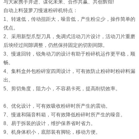
与大家携手并进、谋化未来、合作共赢、共创辉煌!
自动上料菠萝刀慢速粉碎机特点：
1、转速低，传动扭距大，噪音低，产生粉尘少，操作简单的
优点。
2、采用新型爪型刀具，免调式活动刀片设计，活动刀片重磨
后坱经过间隙调整，仍然保持固定的切割间隙。
3、慢速回转，锐角动刀的设计有助于粉碎机运作更平稳，顺
畅。
4、集料盒外包粉碎室四周设计，可有效防止粉碎时粉碎料漏
出。
5、剪切角度，阻力小，不容易卡死，提高削切效率。
6、优化设计，可有效吸收粉碎时所产生的震动。
7、慢速和隔音料箱，可有效降低粉碎时所产生的噪音。
8、易于拆装的设计，维护保养省时省力。
9、机身体积小，底部装有脚轮，移动方便。