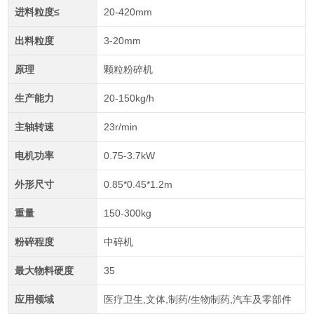
进料粒度≤
20-420mm
出料粒度
3-20mm
原理
颗粒粉碎机
生产能力
20-150kg/h
主轴转速
23r/min
电机功率
0.75-3.7kW
外形尺寸
0.85*0.45*1.2m
重量
150-300kg
粉碎程度
中碎机
最大物料硬度
35
应用领域
医疗卫生,文体,制药/生物制药,汽车及零部件